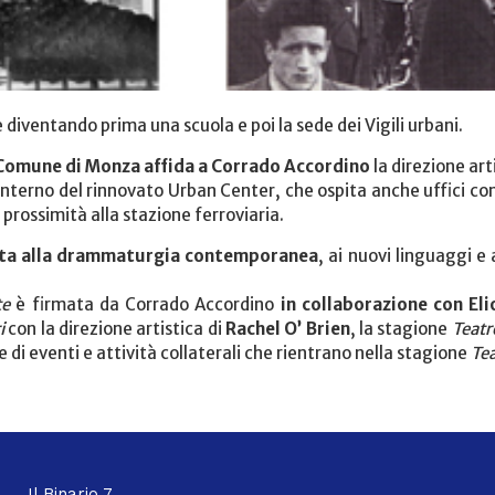
diventando prima una scuola e poi la sede dei Vigili urbani.
 Comune di Monza affida a Corrado Accordino
la direzione ar
'interno del rinnovato Urban Center, che ospita anche uffici co
 prossimità alla stazione ferroviaria.
ta alla drammaturgia contemporanea
, ai nuovi linguaggi e
te
è firmata da Corrado Accordino
in collaborazione con Eli
i
con la direzione artistica di
Rachel O’ Brien
, la stagione
Teat
ie di eventi e attività collaterali che rientrano nella stagione
Te
Il Binario 7