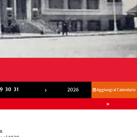
›
9
30
31
2026
Aggiungi al Calendario
»
a.