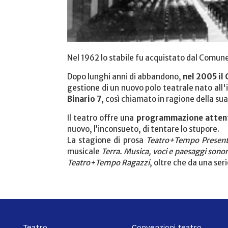
Nel 1962 lo stabile fu acquistato dal Comune 
Dopo lunghi anni di abbandono,
nel 2005 il
gestione di un nuovo polo teatrale nato all
Binario 7
, così chiamato in ragione della sua
Il teatro offre una
programmazione atten
nuovo, l’inconsueto, di tentare lo stupore.
La stagione di prosa
Teatro+Tempo Presen
musicale
Terra. Musica, voci e paesaggi sonor
Teatro+Tempo Ragazzi
, oltre che da una ser
Teatro
Convenzioni teatro