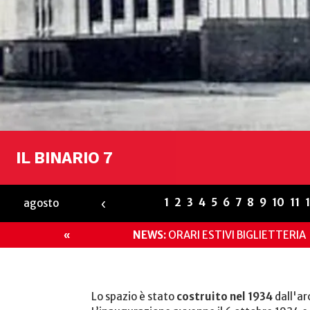
IL BINARIO 7
‹
1
2
3
4
5
6
7
8
9
10
11
agosto
NEWS:
ORARI ESTIVI BIGLIETTERIA
«
Lo spazio è stato
costruito nel 1934
dall'ar