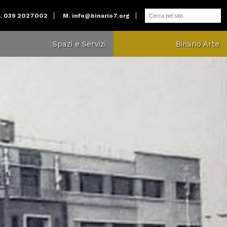
. 039 2027002
M.
info@binario7.org
Spazi e Servizi
Binario Arte